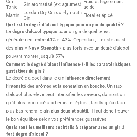
Gin
Frais et légèrement
Gin aromatisé (ex: agrumes)
Tonic
acide
London Dry Gin ou Plymouth
Martini
Floral et épicé
Gin
Quel est le degré d’alcool typique pour un gin de qualité ?
Le
degré d’alcool typique
pour un gin de qualité est
généralement entre
40%
et
47%
. Cependant, il existe aussi
des
gins « Navy Strength »
plus forts avec un degré d’alcool
pouvant monter jusqu’à
57%
.
Comment le degré d’alcool influence-t-il les caractéristiques
gustatives du gin ?
Le degré d’alcool dans le gin
influence directement
l’intensité des arômes et la sensation en bouche
. Un taux
d’alcool plus élevé peut intensifier les saveurs, donnant un
goût plus prononcé aux herbes et épices, tandis qu’un taux
plus bas rendra le gin
plus doux et subtil
. Il faut donc trouver
le bon équilibre selon vos préférences gustatives.
Quels sont les meilleurs cocktails à préparer avec un gin à
fort degré d’alcool ?