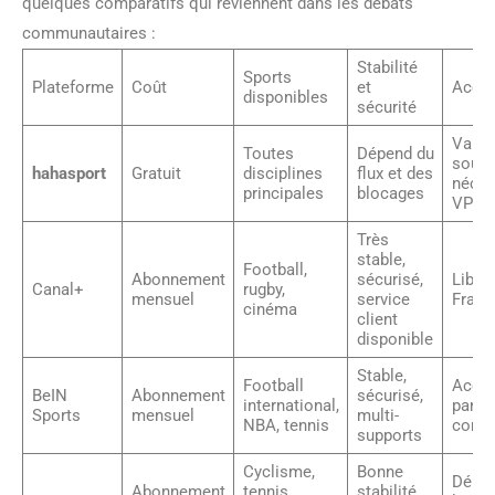
quelques comparatifs qui reviennent dans les débats
communautaires :
Stabilité
Sports
Plateforme
Coût
et
Acces
disponibles
sécurité
Variab
Toutes
Dépend du
souve
hahasport
Gratuit
disciplines
flux et des
nécés
principales
blocages
VPN
Très
stable,
Football,
Abonnement
sécurisé,
Libre
Canal+
rugby,
mensuel
service
Franc
cinéma
client
disponible
Stable,
Football
Acces
BeIN
Abonnement
sécurisé,
international,
parto
Sports
mensuel
multi-
NBA, tennis
comp
supports
Cyclisme,
Bonne
Dépen
Abonnement
tennis,
stabilité,