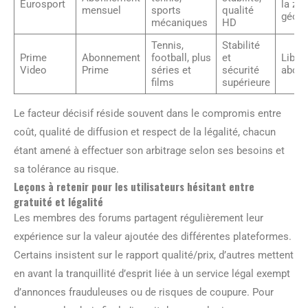
Eurosport
la zo
mensuel
sports
qualité
géogr
mécaniques
HD
Tennis,
Stabilité
Prime
Abonnement
football, plus
et
Libre 
Video
Prime
séries et
sécurité
abon
films
supérieure
Le facteur décisif réside souvent dans le compromis entre
coût, qualité de diffusion et respect de la légalité, chacun
étant amené à effectuer son arbitrage selon ses besoins et
sa tolérance au risque.
Leçons à retenir pour les utilisateurs hésitant entre
gratuité et légalité
Les membres des forums partagent régulièrement leur
expérience sur la valeur ajoutée des différentes plateformes.
Certains insistent sur le rapport qualité/prix, d’autres mettent
en avant la tranquillité d’esprit liée à un service légal exempt
d’annonces frauduleuses ou de risques de coupure. Pour