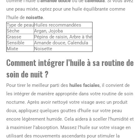
comme l’huile d’
amande douce
ou de
calendula
. Si vous avez
une peau mixte, optez pour une huile équilibrante comme
l’huile de
noisette
.
Type de peau
Huiles recommandées
Sèche
Argan, Jojoba
Grasse
Pépins de raisin, Arbre à thé
Sensible
Amande douce, Calendula
Mixte
Noisette
Comment intégrer l’huile à sa routine de
soin de nuit ?
Pour tirer le meilleur parti des
huiles faciales
, il convient de
les intégrer de manière appropriée dans votre routine de soin
nocturne. Après avoir nettoyé votre visage avec un produit
doux, appliquez quelques gouttes d’huile sur votre peau
encore légèrement humide. Cela aidera à sceller l’humidité et
à maximiser l’absorption. Massez l’huile sur votre visage en
utilisant des mouvements ascendants pour stimuler la