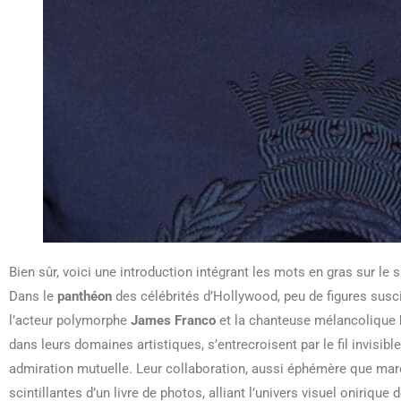
Bien sûr, voici une introduction intégrant les mots en gras sur le
Dans le
panthéon
des célébrités d’Hollywood, peu de figures susc
l’acteur polymorphe
James Franco
et la chanteuse mélancolique
dans leurs domaines artistiques, s’entrecroisent par le fil invisibl
admiration mutuelle. Leur collaboration, aussi éphémère que marq
scintillantes d’un livre de photos, alliant l’univers visuel onirique