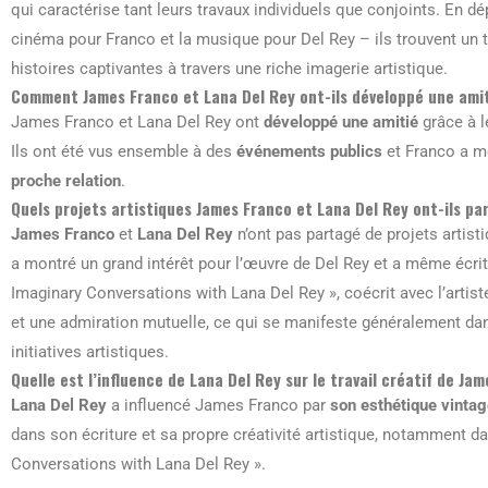
qui caractérise tant leurs travaux individuels que conjoints. En d
cinéma pour Franco et la musique pour Del Rey – ils trouvent un t
histoires captivantes à travers une riche imagerie artistique.
Comment James Franco et Lana Del Rey ont-ils développé une amit
James Franco et Lana Del Rey ont
développé une amitié
grâce à 
Ils ont été vus ensemble à des
événements publics
et Franco a m
proche relation
.
Quels projets artistiques James Franco et Lana Del Rey ont-ils pa
James Franco
et
Lana Del Rey
n’ont pas partagé de projets artis
a montré un grand intérêt pour l’œuvre de Del Rey et a même écrit un
Imaginary Conversations with Lana Del Rey », coécrit avec l’artist
et une admiration mutuelle, ce qui se manifeste généralement dans
initiatives artistiques.
Quelle est l’influence de Lana Del Rey sur le travail créatif de Ja
Lana Del Rey
a influencé James Franco par
son esthétique vinta
dans son écriture et sa propre créativité artistique, notamment da
Conversations with Lana Del Rey ».