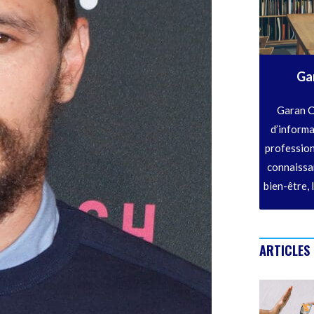
Ga
Garan C
d’informa
profession
connaissan
bien-être, 
ARTICLES