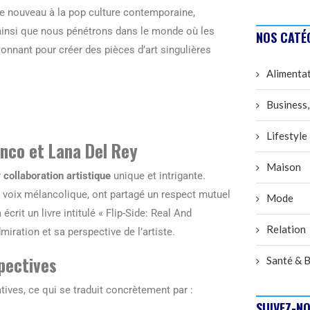
ffle nouveau à la pop culture contemporaine,
t ainsi que nous pénétrons dans le monde où les
NOS CATÉ
sionnant pour créer des pièces d’art singulières
Alimenta
Business,
Lifestyle
anco et Lana Del Rey
Maison
r
collaboration artistique
unique et intrigante.
la voix mélancolique, ont partagé un respect mutuel
Mode
crit un livre intitulé « Flip-Side: Real And
Relation
iration et sa perspective de l’artiste.
pectives
Santé & B
tives, ce qui se traduit concrètement par :
SUIVEZ-NO