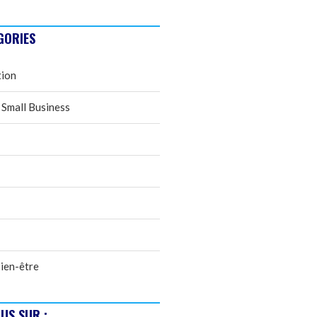
GORIES
tion
 Small Business
ien-être
US SUR :