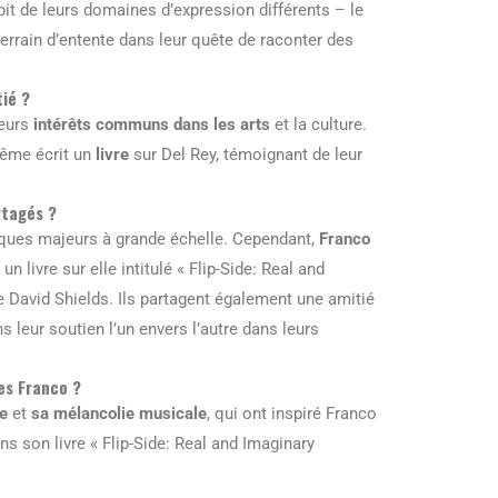
épit de leurs domaines d’expression différents – le
errain d’entente dans leur quête de raconter des
ié ?
leurs
intérêts communs dans les arts
et la culture.
ême écrit un
livre
sur Del Rey, témoignant de leur
rtagés ?
tiques majeurs à grande échelle. Cependant,
Franco
 livre sur elle intitulé « Flip-Side: Real and
e David Shields. Ils partagent également une amitié
 leur soutien l’un envers l’autre dans leurs
mes Franco ?
ge
et
sa mélancolie musicale
, qui ont inspiré Franco
ns son livre « Flip-Side: Real and Imaginary