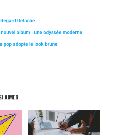
n Regard Détaché
n nouvel album : une odyssée moderne
a pop adopte le look brune
I AIMER
L’ÉCLAT P
DÉCOUVREZ L
2