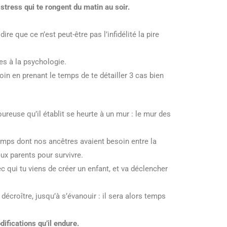
 stress qui te rongent du matin au soir.
re que ce n’est peut-être pas l’infidélité la pire
es à la psychologie.
oin en prenant le temps de te détailler 3 cas bien
reuse qu’il établit se heurte à un mur : le mur des
 temps dont nos ancêtres avaient besoin entre la
ux parents pour survivre.
c qui tu viens de créer un enfant, et va déclencher
écroître, jusqu’à s’évanouir : il sera alors temps
fications qu’il endure.