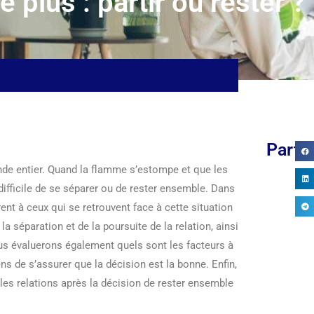
e plus : partir ou rester ?
Parta
nde entier. Quand la flamme s’estompe et que les
difficile de se séparer ou de rester ensemble. Dans
rent à ceux qui se retrouvent face à cette situation
a séparation et de la poursuite de la relation, ainsi
MENU RÉGIME
GLUTEN DANS LE
us évaluerons également quels sont les facteurs à
MÉDITERRANÉEN :
MAÏS : CE QU’IL
IM
s de s’assurer que la décision est la bonne. Enfin,
EXEMPLE SIMPLE
FAUT...
GUI
 les relations après la décision de rester ensemble
SUR 7...
POUR
31/07/2026
02/08/2026
28