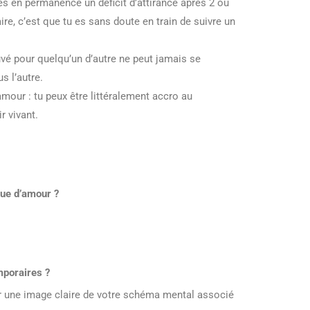
es en permanence un déficit d’attirance après 2 ou
re, c’est que tu es sans doute en train de suivre un
vé pour quelqu’un d’autre ne peut jamais se
s l’autre.
amour : tu peux être littéralement accro au
r vivant.
que d’amour ?
mporaires ?
er une image claire de votre schéma mental associé