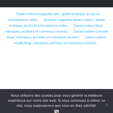
Garan cedore magazine site : guide pratique, accès et
informations utiles
Acheter magazine garan cedore : guide
pratique, accès et informations utiles
Garan cedore blog :
rubriques, archives et contenus recents
Garan cedore conseils
blog : rubriques, archives et contenus recents
Garan cedore
media blog : rubriques, archives et contenus récents
Nous utilisons des cookies pour vous garantir la meilleure
expérience sur notre site web. Si vous continuez à utiliser ce
site, nous supposerons que vous en êtes satisfait.
Ok