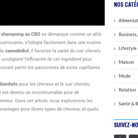
NOS CATÉ
Alimenta
e
shampoing au CBD
se démarque comme un allié
Business,
ourrissants, s’intègre facilement dans une routine
Lifestyle
 du
cannabidiol
, il favorise la santé du cuir chevelu
s soulignent l’efficacité de cet ingrédient pour
Maison
oissant parmi les passionnés de soins capillaires
Mode
bienfaits
pour les cheveux et le cuir chevelu.
Relation
t est devenu un incontournable pour de
veux. Dans cet article, nous explorerons les
Santé & B
avantages pour divers types de cheveux, et quels
SUIVEZ-NO