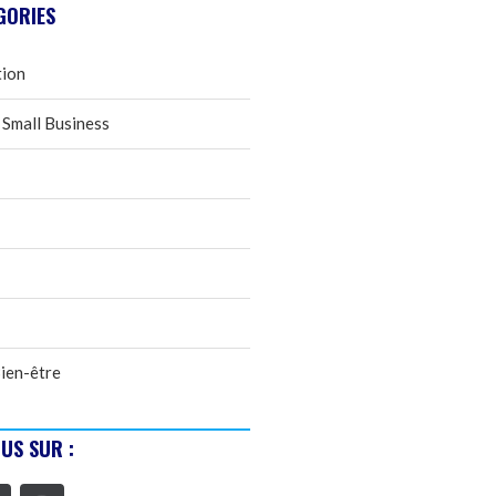
GORIES
tion
 Small Business
ien-être
US SUR :