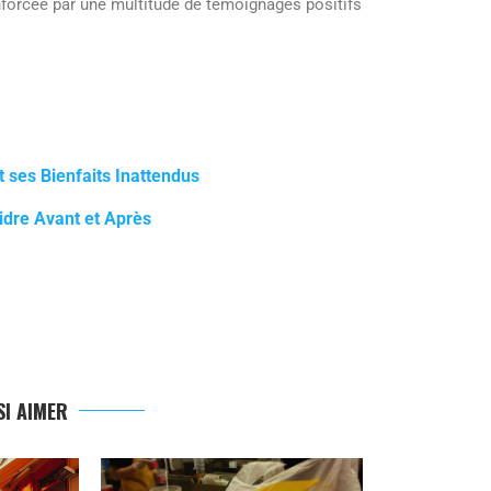
forcée par une multitude de témoignages positifs
t ses Bienfaits Inattendus
idre Avant et Après
I AIMER