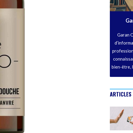
Ga
Garan C
d’informa
profession
connaissan
bien-être, 
ARTICLES