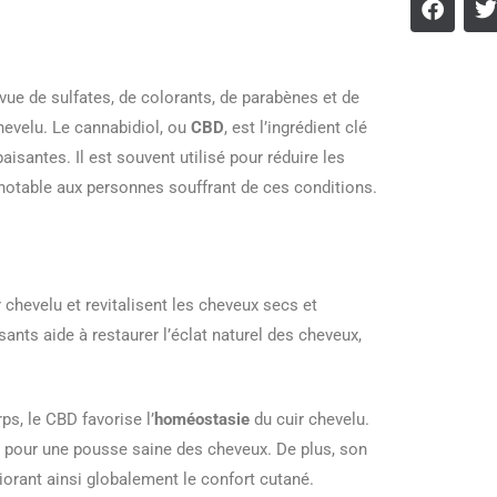
rvue de sulfates, de colorants, de parabènes et de
hevelu. Le cannabidiol, ou
CBD
, est l’ingrédient clé
isantes. Il est souvent utilisé pour réduire les
otable aux personnes souffrant de ces conditions.
r chevelu et revitalisent les cheveux secs et
ants aide à restaurer l’éclat naturel des cheveux,
s, le CBD favorise l’
homéostasie
du cuir chevelu.
ial pour une pousse saine des cheveux. De plus, son
iorant ainsi globalement le confort cutané.