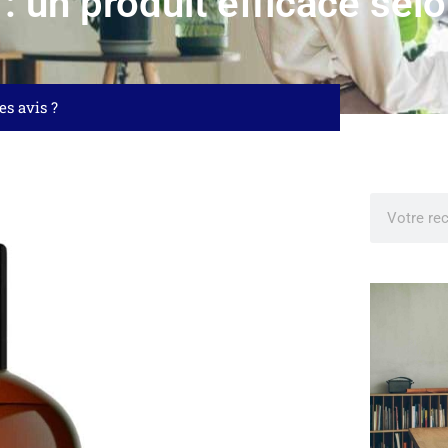
un produit efficace selon
es avis ?