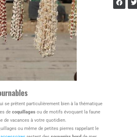
tournables
ui se prêtent particulièrement bien à la thématique
ées de
coquillages
ou de motifs évoquant la faune
he de vacances à votre quotidien.
quillages ou même de petites pierres rappelant le
s
accessoires
restent des
souvenirs bord
de mer