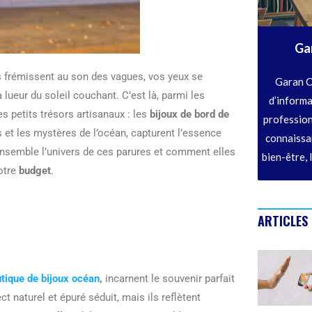
Ga
es frémissent au son des vagues, vos yeux se
Garan C
a lueur du soleil couchant. C’est là, parmi les
d’informa
 petits trésors artisanaux : les
bijoux de bord de
profession
 et les mystères de l’océan, capturent l’essence
connaissan
ensemble l’univers de ces parures et comment elles
bien-être, 
votre
budget
.
ARTICLES
tique de bijoux océan
,
incarnent le souvenir parfait
t naturel et épuré séduit, mais ils reflètent