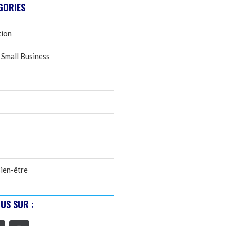
GORIES
tion
 Small Business
ien-être
US SUR :