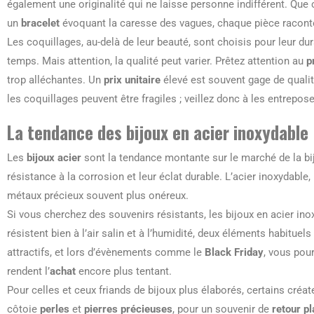
également une originalité qui ne laisse personne indifférent. Que 
un
bracelet
évoquant la caresse des vagues, chaque pièce raconte
Les coquillages, au-delà de leur beauté, sont choisis pour leur dura
temps. Mais attention, la qualité peut varier. Prêtez attention au
p
trop alléchantes. Un
prix unitaire
élevé est souvent gage de qualit
les coquillages peuvent être fragiles ; veillez donc à les entrepose
La tendance des bijoux en acier inoxydable
Les
bijoux acier
sont la tendance montante sur le marché de la bijo
résistance à la corrosion et leur éclat durable. L’acier inoxydable
métaux précieux souvent plus onéreux.
Si vous cherchez des souvenirs résistants, les bijoux en acier ino
résistent bien à l’air salin et à l’humidité, deux éléments habitue
attractifs, et lors d’évènements comme le
Black Friday
, vous pou
rendent l’
achat
encore plus tentant.
Pour celles et ceux friands de bijoux plus élaborés, certains créa
côtoie
perles
et
pierres précieuses
, pour un souvenir de
retour p