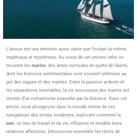
L’amour est une émotion aussi vaste que l’océan lui-même,
impétueux et mystérieux. Au coeur de cet univers infini se
trouvent les
marins
, des âmes nomades en quête de liberté,
dont les histoires sentimentales sont souvent rythmées au
gré des vagues et des marées. Entre la passion ardente et
les séparations inévitables, la vie amoureuse des marins est
teintée d’un romantisme exacerbé par la distance. Dans cet
article, nous plongerons dans le monde intime de ces
navigateurs des temps modernes, explorant comment la
mer
, ce lieu de travail et de vie, influence et modèle leurs
relations affectives. Découvrons ensemble les récits de