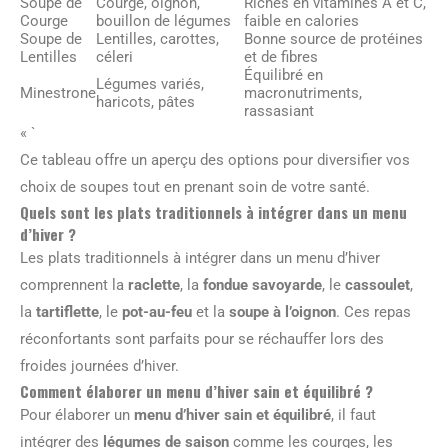
Soupe de
Courge, oignon,
Riches en vitamines A et C,
Courge
bouillon de légumes
faible en calories
Soupe de
Lentilles, carottes,
Bonne source de protéines
Lentilles
céleri
et de fibres
Équilibré en
Légumes variés,
Minestrone
macronutriments,
haricots, pâtes
rassasiant
« `
Ce tableau offre un aperçu des options pour diversifier vos
choix de soupes tout en prenant soin de votre santé.
Quels sont les plats traditionnels à intégrer dans un menu
d’hiver ?
Les plats traditionnels à intégrer dans un menu d’hiver
comprennent la
raclette
, la
fondue savoyarde
, le
cassoulet
,
la
tartiflette
, le
pot-au-feu
et la
soupe à l’oignon
. Ces repas
réconfortants sont parfaits pour se réchauffer lors des
froides journées d’hiver.
Comment élaborer un menu d’hiver sain et équilibré ?
Pour élaborer un
menu d’hiver sain et équilibré
, il faut
intégrer des
légumes de saison
comme les courges, les