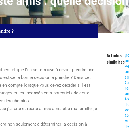
te amis : quelle décision
endre ?
Articles
p
u
similaires
ve
minent et que l’on se retrouve à devoir prendre une
am
so
s est-ce la bonne décision à prendre ? Dans cet
C
e en compte lorsque vous devez décider s’il est
re
ntages et les inconvénients potentiels de cette
un
to
sée des chemins.
Te
ue j’ai dite et redite à mes amis et à ma famille, je
vo
Qu
ou
aidera non seulement à déterminer la décision à
Te