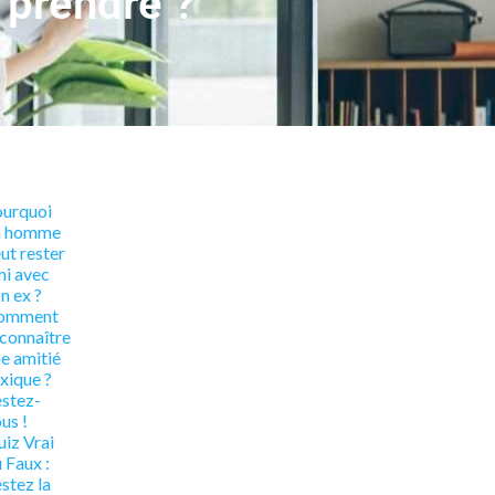
 prendre ?
ourquoi
n homme
ut rester
i avec
n ex ?
omment
connaître
e amitié
xique ?
stez-
us !
iz Vrai
 Faux :
stez la