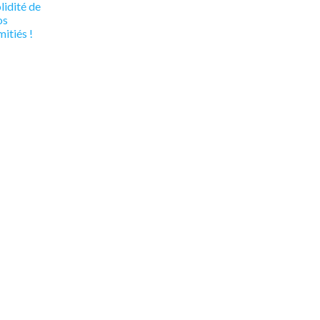
lidité de
os
itiés !