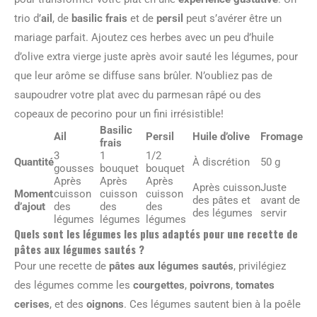
trio d’
ail
, de
basilic frais
et de
persil
peut s’avérer être un
mariage parfait. Ajoutez ces herbes avec un peu d’huile
d’olive extra vierge juste après avoir sauté les légumes, pour
que leur arôme se diffuse sans brûler. N’oubliez pas de
saupoudrer votre plat avec du parmesan râpé ou des
copeaux de pecorino pour un fini irrésistible!
Basilic
Ail
Persil
Huile d’olive
Fromage
frais
3
1
1/2
Quantité
À discrétion
50 g
gousses
bouquet
bouquet
Après
Après
Après
Après cuisson
Juste
Moment
cuisson
cuisson
cuisson
des pâtes et
avant de
d’ajout
des
des
des
des légumes
servir
légumes
légumes
légumes
Quels sont les légumes les plus adaptés pour une recette de
pâtes aux légumes sautés ?
Pour une recette de
pâtes aux légumes sautés
, privilégiez
des légumes comme les
courgettes
,
poivrons
,
tomates
cerises
, et des
oignons
. Ces légumes sautent bien à la poêle