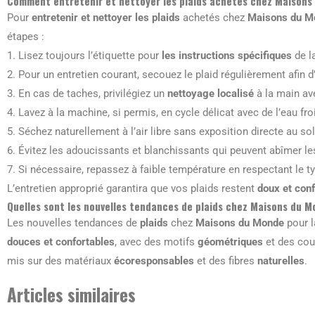
Comment entretenir et nettoyer les plaids achetés chez Maisons 
Pour
entretenir et nettoyer les plaids
achetés chez
Maisons du M
étapes :
1. Lisez toujours l’étiquette pour
les instructions spécifiques
de l
2. Pour un entretien courant, secouez le plaid régulièrement afin d
3. En cas de taches, privilégiez un
nettoyage localisé
à la main av
4. Lavez à la machine, si permis, en cycle délicat avec de l’eau fro
5. Séchez naturellement à l’air libre sans exposition directe au sol
6. Évitez les adoucissants et blanchissants qui peuvent abîmer les
7. Si nécessaire, repassez à faible température en respectant le ty
L’entretien approprié garantira que vos plaids restent
doux et con
Quelles sont les nouvelles tendances de plaids chez Maisons du M
Les nouvelles tendances de
plaids
chez
Maisons du Monde
pour l
douces et confortables
, avec des motifs
géométriques
et des cou
mis sur des matériaux
écoresponsables
et des fibres
naturelles
.
Articles similaires