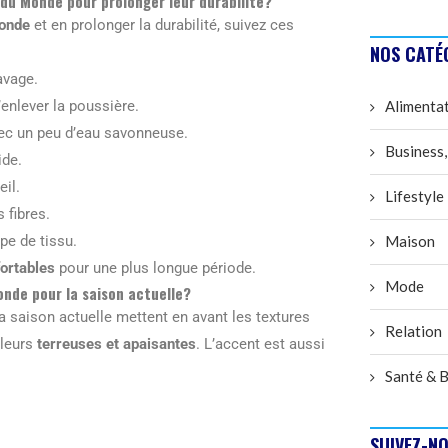
du Monde pour prolonger leur durabilité?
onde
et en prolonger la durabilité, suivez ces
NOS CATÉ
avage.
’enlever la poussière.
Alimenta
ec un peu d’eau savonneuse.
Business,
ide.
eil.
Lifestyle
 fibres.
pe de tissu.
Maison
fortables
pour une plus longue période.
Mode
onde pour la saison actuelle?
a saison actuelle mettent en avant les textures
Relation
leurs
terreuses et apaisantes
. L’accent est aussi
Santé & B
SUIVEZ-NO