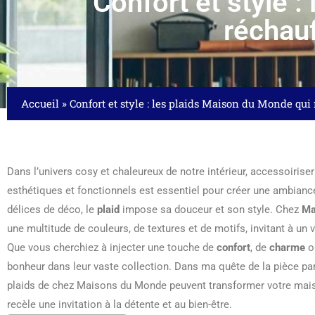
Confort et style 
réchauf
Accueil
»
Confort et style : les plaids Maison du Monde qui 
Dans l’univers cosy et chaleureux de notre intérieur, accessoirise
esthétiques et fonctionnels est essentiel pour créer une ambian
délices de déco, le
plaid
impose sa douceur et son style. Chez
Ma
une multitude de couleurs, de textures et de motifs, invitant à un 
Que vous cherchiez à injecter une touche de
confort
, de
charme
o
bonheur dans leur vaste collection. Dans ma quête de la pièce par
plaids de chez Maisons du Monde peuvent transformer votre mais
recèle une invitation à la détente et au bien-être.