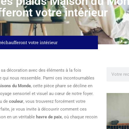
: les plaids Maison du Mo
feront votre intérieur
réchaufferont votre intérieur
r sa décoration avec des éléments à la fois
ce qui nous ressemble. Parmi ces incontournables
isons du Monde
, cette pièce phare se décline en
voyage sensoriel et visuel au cœur de notre foyer.
u de
couleur
, vous trouverez forcément votre
faite, je vous invite à découvrir comment ces
on en un véritable
havre de paix
, où chaque recoin