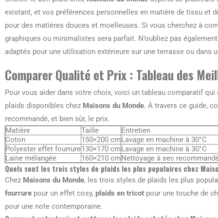
existant, et vos préférences personnelles en matière de tissu et
pour des matières douces et moelleuses. Si vous cherchez à com
graphiques ou minimalistes sera parfait. N’oubliez pas également 
adaptés pour une utilisation extérieure sur une terrasse ou dans un
Comparer Qualité et Prix : Tableau des Meil
Pour vous aider dans votre choix, voici un tableau comparatif qui
plaids disponibles chez
Maisons du Monde
. À travers ce guide, c
recommandé, et bien sûr, le prix.
Matière
Taille
Entretien
Coton
150×200 cm
Lavage en machine à 30°C
Polyester effet fourrure
130×170 cm
Lavage en machine à 30°C
Laine mélangée
160×210 cm
Nettoyage à sec recommand
Quels sont les trois styles de plaids les plus populaires chez Mai
Chez
Maisons du Monde
, les trois styles de plaids les plus popu
fourrure
pour un effet cosy,
plaids en tricot
pour une touche de cha
pour une note contemporaine.