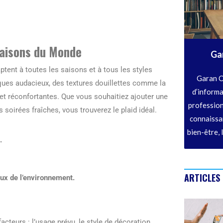
Maisons du Monde
Ga
ptent à toutes les saisons et à tous les styles
Garan C
iques audacieux, des textures douillettes comme la
d’informa
 et réconfortantes. Que vous souhaitiez ajouter une
profession
soirées fraîches, vous trouverez le plaid idéal.
connaissan
bien-être, 
.
ARTICLES
eux de l’environnement.
acteurs : l’usage prévu, le style de décoration