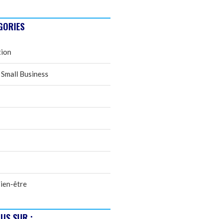
GORIES
tion
 Small Business
ien-être
US SUR :