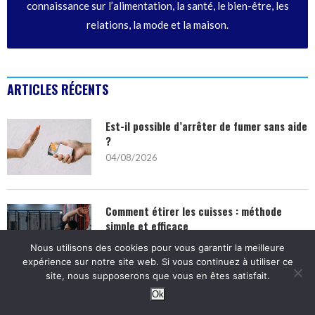
connaissance sur l’alimentation, la santé, le bien-être, les
relations, la mode et la maison.
ARTICLES RÉCENTS
Est-il possible d’arrêter de fumer sans aide
?
04/08/2026
Comment étirer les cuisses : méthode
simple et efficace
04/08/2026
Nous utilisons des cookies pour vous garantir la meilleure
expérience sur notre site web. Si vous continuez à utiliser ce
site, nous supposerons que vous en êtes satisfait.
Le lait végétal, ce petit rituel qui a changé
Ok
nos matins