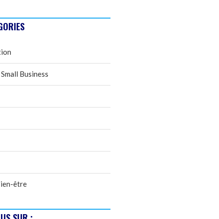
GORIES
tion
 Small Business
ien-être
US SUR :