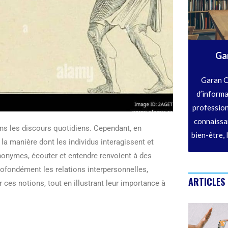
Ga
Garan C
d’informa
profession
connaissan
ans les discours quotidiens. Cependant, en
bien-être, 
a manière dont les individus interagissent et
nonymes, écouter et entendre renvoient à des
rofondément les relations interpersonnelles,
ARTICLES
 ces notions, tout en illustrant leur importance à