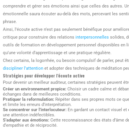
comprendre et gérer ses émotions ainsi que celles des autres. Un
émotionnelle saura écouter au-delà des mots, percevant les sent
phrase.
Ainsi, l’écoute active n’est pas seulement bénéfique pour amélio
critique pour construire des relations
interpersonnelles
solides, d
outils de formation en développement personnel disponibles en l
qu’une volonté d’apprentissage et une pratique régulière.
Chez certains, la logorrhée, ou besoin compulsif de parler, peut 
discipliner l’attention
et adopter des techniques de méditation peu
Stratégies pour développer l’écoute active
Pour devenir un meilleur auditeur, certaines stratégies peuvent êt
Créer un environnement propice:
Choisir un cadre calme et débarr
échanges dans de meilleures conditions.
Pratiquer la reformulation:
Répéter dans ses propres mots ce que 
et limite les erreurs d’interprétation.
Se concentrer sur l’interlocuteur:
En gardant un contact visuel et 
une attention indéfectibles.
S’adapter aux émotions:
Cette reconnaissance des états d’âme de l
d’empathie et de réciprocité.