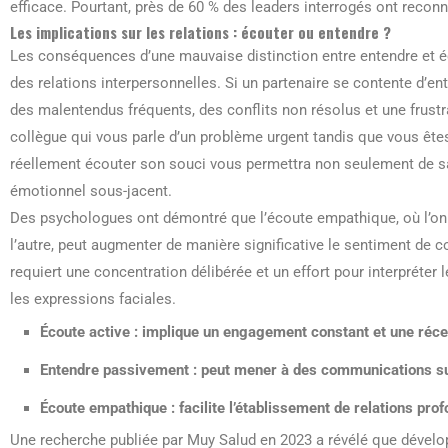
efficace. Pourtant, près de 60 % des leaders interrogés ont reco
Les implications sur les relations : écouter ou entendre ?
Les conséquences d’une mauvaise distinction entre entendre et éc
des relations interpersonnelles. Si un partenaire se contente d’e
des malentendus fréquents, des conflits non résolus et une frustr
collègue qui vous parle d’un problème urgent tandis que vous ête
réellement écouter son souci vous permettra non seulement de sai
émotionnel sous-jacent.
Des psychologues ont démontré que l’écoute empathique, où l’on 
l’autre, peut augmenter de manière significative le sentiment de c
requiert une concentration délibérée et un effort pour interpréter l
les expressions faciales.
Écoute active : implique un engagement constant et une récep
Entendre passivement : peut mener à des communications sup
Écoute empathique : facilite l’établissement de relations prof
Une recherche publiée par Muy Salud en 2023 a révélé que dévelo