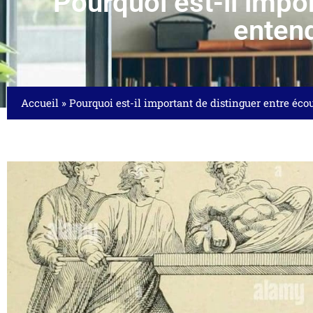
Pourquoi est-il impor
entend
Accueil
»
Pourquoi est-il important de distinguer entre éco