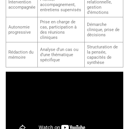
Intervention
relationnelle,
accompagnement,
accompagnée
gestion
entretiens supervisés
d’émotions
Prise en charge de
Démarche
Autonomie
cas, participation à
clinique, prise de
progressive
des réunions
décisions
cliniques
Structuration de
Analyse d’un cas ou
Rédaction du
la pensée,
d’une thématique
mémoire
capacités de
spécifique
synthèse