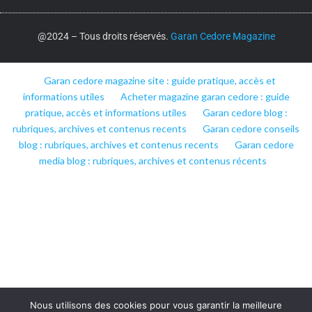
@2024 – Tous droits réservés.
Garan Cedore Magazine
Garan cedore magazine site : guide pratique, accès et
informations utiles
Acheter magazine garan cedore : guide
pratique, accès et informations utiles
Garan cedore blog :
rubriques, archives et contenus recents
Garan cedore conseils
blog : rubriques, archives et contenus recents
Garan cedore
media blog : rubriques, archives et contenus récents
Nous utilisons des cookies pour vous garantir la meilleure