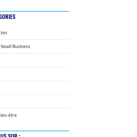
GORIES
tion
 Small Business
ien-être
US SUR :