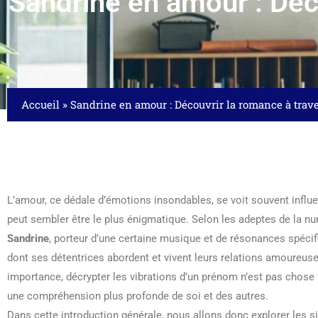
Sandrine en amour : Déc
Accueil
»
Sandrine en amour : Découvrir la romance à tra
L’amour, ce dédale d’émotions insondables, se voit souvent influe
peut sembler être le plus énigmatique. Selon les adeptes de la n
Sandrine
, porteur d’une certaine musique et de résonances spécifi
dont ses détentrices abordent et vivent leurs relations amoureu
importance, décrypter les vibrations d’un prénom n’est pas chose 
une compréhension plus profonde de soi et des autres.
Dans cette introduction générale, nous allons donc explorer les 