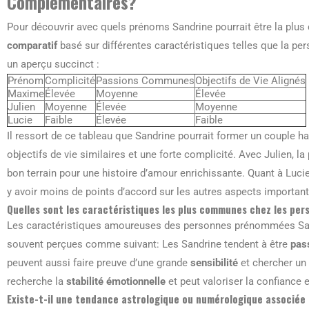
Complémentaires?
Pour découvrir avec quels prénoms Sandrine pourrait être la plus
comparatif
basé sur différentes caractéristiques telles que la pers
un aperçu succinct :
Prénom
Complicité
Passions Communes
Objectifs de Vie Alignés
Maxime
Élevée
Moyenne
Élevée
Julien
Moyenne
Élevée
Moyenne
Lucie
Faible
Élevée
Faible
Il ressort de ce tableau que Sandrine pourrait former un couple 
objectifs de vie similaires et une forte complicité. Avec Julien, 
bon terrain pour une histoire d’amour enrichissante. Quant à Lu
y avoir moins de points d’accord sur les autres aspects important
Quelles sont les caractéristiques les plus communes chez les p
Les caractéristiques amoureuses des personnes prénommées Sandr
souvent perçues comme suivant: Les Sandrine tendent à être
pas
peuvent aussi faire preuve d’une grande
sensibilité
et chercher un 
recherche la
stabilité émotionnelle
et peut valoriser la confiance 
Existe-t-il une tendance astrologique ou numérologique associée 