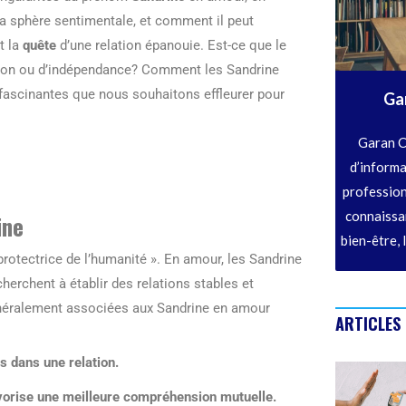
a sphère sentimentale, et comment il peut
t la
quête
d’une relation épanouie. Est-ce que le
sion ou d’indépendance? Comment les Sandrine
ascinantes que nous souhaitons effleurer pour
Ga
Garan C
d’informa
profession
connaissan
ine
bien-être, 
 protectrice de l’humanité ». En amour, les Sandrine
herchent à établir des relations stables et
 généralement associées aux Sandrine en amour
ARTICLES
s dans une relation.
favorise une meilleure compréhension mutuelle.