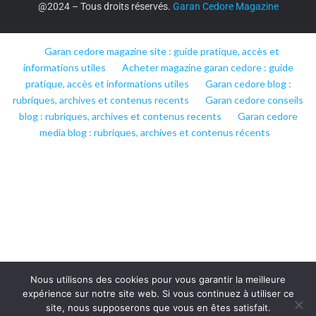
@2024 – Tous droits réservés.
Garan Cedore Magazine
Garan cedore magazine site : guide pratique, accès et
informations utiles
Acheter magazine garan cedore : guide
pratique, accès et informations utiles
Garan cedore blog :
rubriques, archives et contenus recents
Garan cedore conseils
blog : rubriques, archives et contenus recents
Garan cedore
media blog : rubriques, archives et contenus récents
Nous utilisons des cookies pour vous garantir la meilleure
expérience sur notre site web. Si vous continuez à utiliser ce
site, nous supposerons que vous en êtes satisfait.