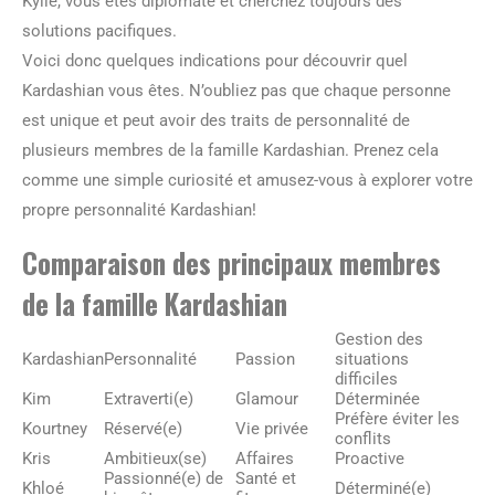
Kylie, vous êtes diplomate et cherchez toujours des
solutions pacifiques.
Voici donc quelques indications pour découvrir quel
Kardashian vous êtes. N’oubliez pas que chaque personne
est unique et peut avoir des traits de personnalité de
plusieurs membres de la famille Kardashian. Prenez cela
comme une simple curiosité et amusez-vous à explorer votre
propre personnalité Kardashian!
Comparaison des principaux membres
de la famille Kardashian
Gestion des
Kardashian
Personnalité
Passion
situations
difficiles
Kim
Extraverti(e)
Glamour
Déterminée
Préfère éviter les
Kourtney
Réservé(e)
Vie privée
conflits
Kris
Ambitieux(se)
Affaires
Proactive
Passionné(e) de
Santé et
Khloé
Déterminé(e)