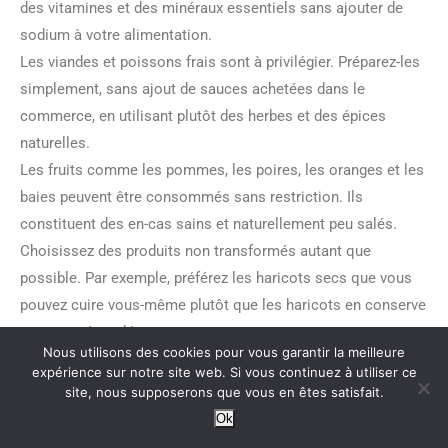
des vitamines et des minéraux essentiels sans ajouter de
sodium à votre alimentation.
Les viandes et poissons frais sont à privilégier. Préparez-les
simplement, sans ajout de sauces achetées dans le
commerce, en utilisant plutôt des herbes et des épices
naturelles.
Les fruits comme les pommes, les poires, les oranges et les
baies peuvent être consommés sans restriction. Ils
constituent des en-cas sains et naturellement peu salés.
Choisissez des produits non transformés autant que
possible. Par exemple, préférez les haricots secs que vous
pouvez cuire vous-même plutôt que les haricots en conserve
souvent très salés.
Nous utilisons des cookies pour vous garantir la meilleure
Préparez vos repas maison pour mieux contrôler la quantité
expérience sur notre site web. Si vous continuez à utiliser ce
de sel que vous consommez. Cela vous permet également
site, nous supposerons que vous en êtes satisfait.
de découvrir et de réinventer des recettes plus saines et tout
Ok
aussi savoureuses.