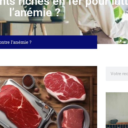
nts riches en fer pour lut
l’anémie ?
contre l’anémie ?