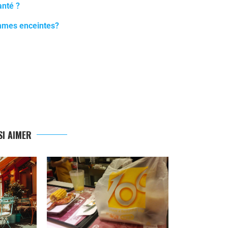
anté ?
emmes enceintes?
I AIMER