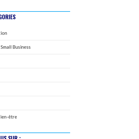
GORIES
tion
 Small Business
ien-être
US SUR :