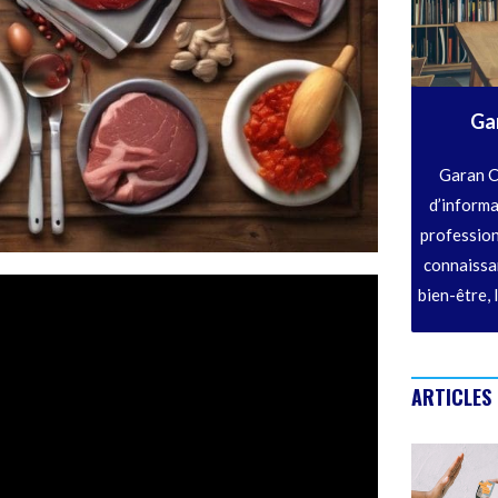
Ga
Garan C
d’informa
profession
connaissan
bien-être, 
ARTICLES