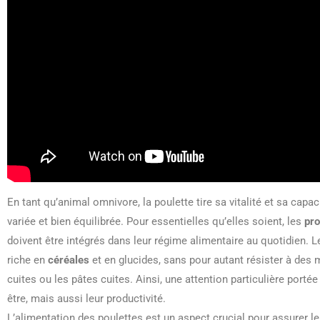
En tant qu’animal omnivore, la poulette tire sa vitalité et sa cap
variée et bien équilibrée. Pour essentielles qu’elles soient, les
pro
doivent être intégrés dans leur régime alimentaire au quotidien. L
riche en
céréales
et en glucides, sans pour autant résister à de
cuites ou les pâtes cuites. Ainsi, une attention particulière porté
être, mais aussi leur productivité.
L’alimentation des poulettes est un aspect crucial pour assurer l