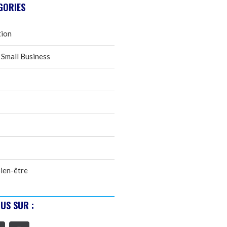
GORIES
tion
 Small Business
ien-être
US SUR :