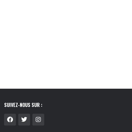
LIER : GUIDE COMPLET
LE LAIT VÉGÉTAL, CE PETIT RITUEL QUI
 FAIRE LE...
A...
8/07/2026
03/08/2026
SUIVEZ-NOUS SUR :