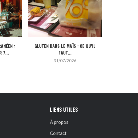
ANÉEN :
GLUTEN DANS LE MAÏS : CE QU’IL
CRÉDIT IMMOBI
 7...
FAUT...
POUR
31/07/2026
2
LIENS UTILES
À propos
Contact