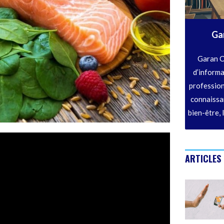
Ga
Garan C
d’informa
profession
connaissan
bien-être, 
ARTICLES