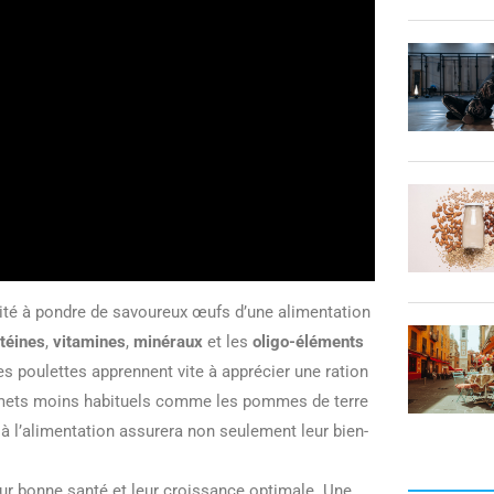
acité à pondre de savoureux œufs d’une alimentation
téines
,
vitamines
,
minéraux
et les
oligo-éléments
es poulettes apprennent vite à apprécier une ration
s mets moins habituels comme les pommes de terre
e à l’alimentation assurera non seulement leur bien-
eur bonne santé et leur croissance optimale. Une