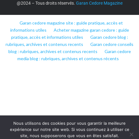
@2024 – Tous droits réservés.
Garan Cedore Magazine
Garan cedore magazine site : guide pratique, accès et
informations utiles
Acheter magazine garan cedore : guide
pratique, accès et informations utiles
Garan cedore blog :
rubriques, archives et contenus recents
Garan cedore conseils
blog : rubriques, archives et contenus recents
Garan cedore
media blog : rubriques, archives et contenus récents
Nous utilisons des cookies pour vous garantir la meilleure
expérience sur notre site web. Si vous continuez à utiliser ce
site, nous supposerons que vous en êtes satisfait.