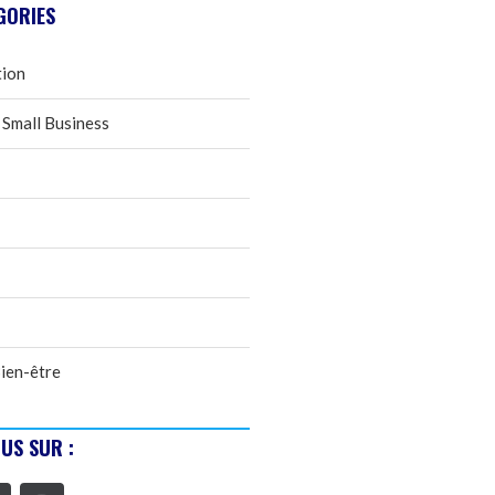
GORIES
tion
 Small Business
ien-être
US SUR :