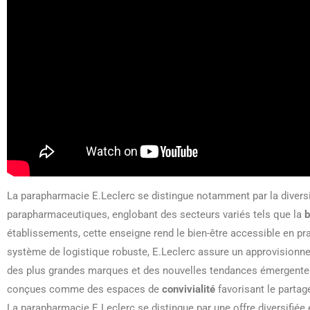
La parapharmacie E.Leclerc se distingue notamment par la diversit
parapharmaceutiques, englobant des secteurs variés tels que la
b
établissements, cette enseigne rend le bien-être accessible en prat
système de logistique robuste, E.Leclerc assure un approvisionnem
des plus grandes marques et des nouvelles tendances émergente
conçues comme des espaces de
convivialité
favorisant le partage
La parapharmacie E.Leclerc se distingue par une offre diversifiée