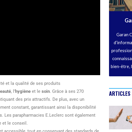
Ga
Garan C
d’informa
profession
connaissan
bien-être, 
é et la qualité de ses produits
eauté
, l’
hygiène
et le
soin
. Grâce à ses 270
ARTICLES
iquant des prix attractifs. De plus, avec un
ent constant, garantissant ainsi la disponibilité
s. Les parapharmacies E.Leclerc sont également
 et le conseil.
 et accessible, tout en conservant des standards de