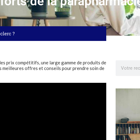
 forts de la parapharmaci
clerc ?