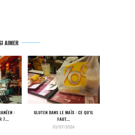
I AIMER
ANÉEN :
GLUTEN DANS LE MAÏS : CE QU’IL
CRÉDIT IMMOBI
 7...
FAUT...
POUR
31/07/2026
2