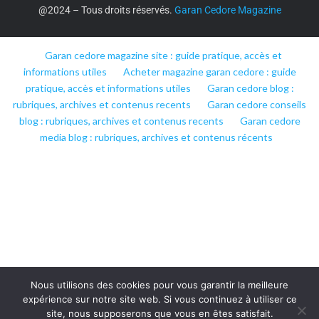
@2024 – Tous droits réservés.
Garan Cedore Magazine
Garan cedore magazine site : guide pratique, accès et
informations utiles
Acheter magazine garan cedore : guide
pratique, accès et informations utiles
Garan cedore blog :
rubriques, archives et contenus recents
Garan cedore conseils
blog : rubriques, archives et contenus recents
Garan cedore
media blog : rubriques, archives et contenus récents
Nous utilisons des cookies pour vous garantir la meilleure
expérience sur notre site web. Si vous continuez à utiliser ce
site, nous supposerons que vous en êtes satisfait.