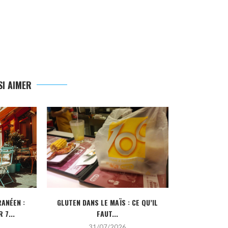
I AIMER
ANÉEN :
GLUTEN DANS LE MAÏS : CE QU’IL
CRÉDIT IMMOBI
 7...
FAUT...
POUR
31/07/2026
2