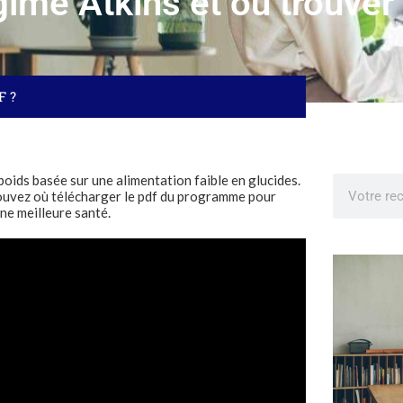
gime Atkins et où trouver
F ?