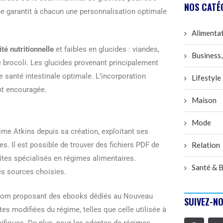
NOS CATÉ
che garantit à chacun une personnalisation optimale
Alimenta
té nutritionnelle
et faibles en glucides : viandes,
Business,
brocoli. Les glucides provenant principalement
 santé intestinale optimale. L’incorporation
Lifestyle
nt encouragée.
Maison
Mode
gime Atkins depuis sa création, exploitant ses
es. Il est possible de trouver des fichiers PDF de
Relation
sites spécialisés en régimes alimentaires.
Santé & B
 des sources choisies.
e renom proposant des ebooks dédiés au Nouveau
SUIVEZ-NO
tes modifiées du régime, telles que celle utilisée à
ifiques. De plus, pour les adeptes de régimes