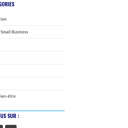
GORIES
tion
 Small Business
ien-être
US SUR :