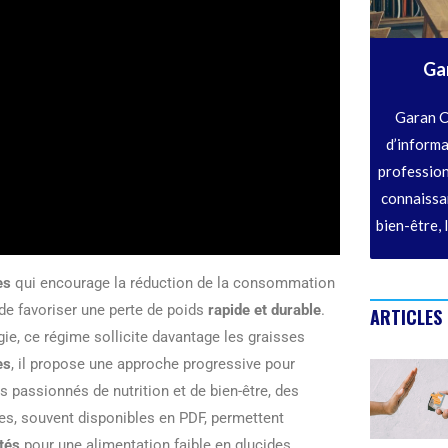
Ga
Garan C
d’informa
profession
connaissan
bien-être, 
es
qui encourage la réduction de la consommation
 de favoriser une perte de poids
rapide et durable
.
ARTICLES
ie, ce régime sollicite davantage les graisses
es
, il propose une approche progressive pour
s passionnés de nutrition et de bien-être, des
tes, souvent disponibles en PDF, permettent
tés
pour une alimentation faible en glucides.