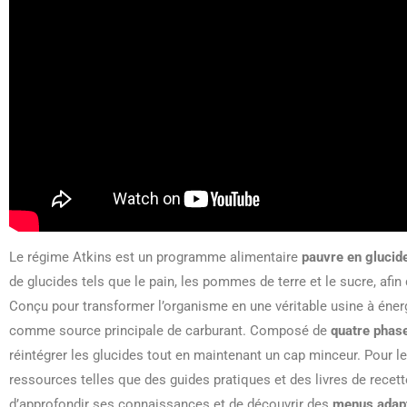
Le régime Atkins est un programme alimentaire
pauvre en glucid
de glucides tels que le pain, les pommes de terre et le sucre, afin
Conçu pour transformer l’organisme en une véritable usine à énerg
comme source principale de carburant. Composé de
quatre phas
réintégrer les glucides tout en maintenant un cap minceur. Pour le
ressources telles que des guides pratiques et des livres de recet
d’approfondir ses connaissances et de découvrir des
menus adap