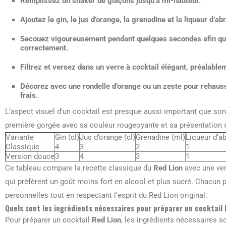
Remplissez un shaker de glaçons jusqu’à mi-hauteur.
Ajoutez le gin, le jus d’orange, la grenadine et la liqueur d’a
Secouez vigoureusement pendant quelques secondes afin que
correctement.
Filtrez et versez dans un verre à cocktail élégant, préalablem
Décorez avec une rondelle d’orange ou un zeste pour rehausse
frais.
L’aspect visuel d’un cocktail est presque aussi important que so
première gorgée avec sa couleur rougeoyante et sa présentation 
Variante
Gin (cl)
Jus d’orange (cl)
Grenadine (ml)
Liqueur d’ab
Classique
4
3
2
1
Version douce
3
4
3
1
Ce tableau compare la recette classique du
Red Lion
avec une ver
qui préfèrent un goût moins fort en alcool et plus sucré. Chacun 
personnelles tout en respectant l’esprit du Red Lion original.
Quels sont les ingrédients nécessaires pour préparer un cocktail 
Pour préparer un cocktail
Red Lion
, les ingrédients nécessaires s