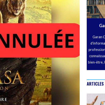
Ga
Garan C
d’informa
profession
connaissan
bien-être, 
ARTICLES