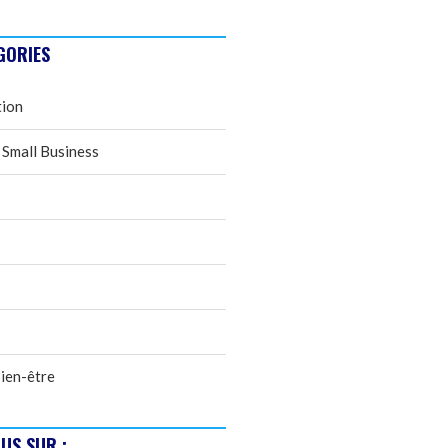
GORIES
tion
 Small Business
ien-être
US SUR :