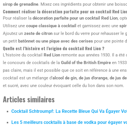
sirop de grenadine
. Mixez ces ingrédients pour obtenir une boiss
Comment réaliser la décoration parfaite pour un cocktail Red Lio
Pour réaliser la
décoration parfaite pour un cocktail Red Lion
, op
Utilisez une
coupe classique à cocktail
et garnissez avec une
spir
Ajoutez un
zeste de citron
sur le bord du verre pour rehausser le g
un petit
batônnet ou une pique avec des cerises
pour une pointe de
Quelle est l’histoire et l’origine du cocktail Red Lion ?
L’histoire du cocktail
Red Lion
remonte aux années 1930. Il a été 
le concours de cocktails de la
Guild of the British Empire
en 1933 
pas claire, mais il est possible que ce soit en référence à une 
cocktail est un mélange d’
alcool de gin, de jus d’orange, de jus d
et sucré, avec une couleur évoquant celle du lion dans son nom.
Articles similaires
Cocktail Schtroumpf: La Recette Bleue Qui Va Égayer Vot
Les 5 meilleurs cocktails à base de vodka pour égayer v