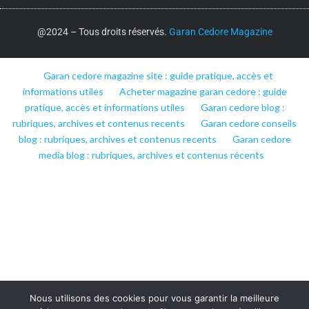
@2024 – Tous droits réservés.
Garan Cedore Magazine
Garan cedore magazine site : guide pratique, accès et
informations utiles
Acheter magazine garan cedore : guide
pratique, accès et informations utiles
Garan cedore blog :
rubriques, archives et contenus recents
Garan cedore conseils
blog : rubriques, archives et contenus recents
Garan cedore
media blog : rubriques, archives et contenus récents
Nous utilisons des cookies pour vous garantir la meilleure