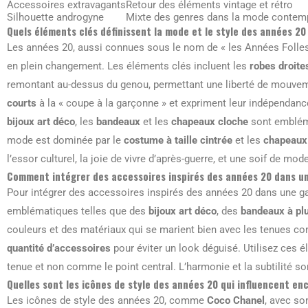
Accessoires extravagants
Retour des éléments vintage et rétro
Silhouette androgyne
Mixte des genres dans la mode contem
Quels éléments clés définissent la mode et le style des années 20
Les années 20, aussi connues sous le nom de « les Années Folles
en plein changement. Les éléments clés incluent les
robes droite
remontant au-dessus du genou, permettant une liberté de mouvem
courts
à la « coupe à la garçonne » et expriment leur indépendanc
bijoux art déco
, les
bandeaux
et les
chapeaux cloche
sont emblém
mode est dominée par le
costume à taille cintrée
et les
chapeaux
l’essor culturel, la joie de vivre d’après-guerre, et une soif de mo
Comment intégrer des accessoires inspirés des années 20 dans u
Pour intégrer des accessoires inspirés des années 20 dans une g
emblématiques telles que des
bijoux art déco
, des
bandeaux à p
couleurs et des matériaux qui se marient bien avec les tenues co
quantité d’accessoires
pour éviter un look déguisé. Utilisez ce
tenue et non comme le point central. L’harmonie et la subtilité sont
Quelles sont les icônes de style des années 20 qui influencent en
Les icônes de style des années 20, comme
Coco Chanel
, avec so