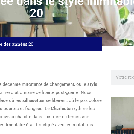
gée dans le style inimita
20
ble des années 20
te décennie miroitante de changement, où le
style
i révolutionnaire de liberté post-guerre. Nous
dace où les
silhouettes
se libèrent, où le jazz colore
s courtes et frangées. Le
Charleston
rythme les
ouveau chapitre dans l’histoire du féminisme.
vestimentaire était imbriqué avec les mutations