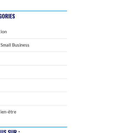
GORIES
tion
 Small Business
ien-être
US SUR :