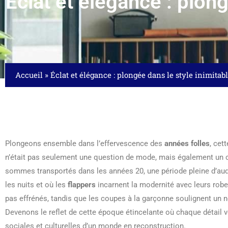
Éclat et élégance : plon
Accueil
»
Éclat et élégance : plongée dans le style inimita
Plongeons ensemble dans l’effervescence des
années folles
, cet
n’était pas seulement une question de mode, mais également un cr
sommes transportés dans les années 20, une période pleine d’au
les nuits et où les
flappers
incarnent la modernité avec leurs robe
pas effrénés, tandis que les coupes à la garçonne soulignent un n
Devenons le reflet de cette époque étincelante où chaque détail 
sociales et culturelles d’un monde en reconstruction.