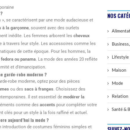
poraine
 ?
NOS CATÉ
 », se caractérisent par une mode audacieuse et
s à la garçonne
, souvent avec des ourlets
Alimenta
ent inédite. Les femmes arborent les
cheveux
e à travers leur style. Les accessoires comme les
Business,
atiques de cette époque. Pour les hommes, la
Lifestyle
 fedora ou panama
. La mode des années 20 reflète
dernité et d’émancipation.
Maison
ne garde-robe moderne ?
arde-robe moderne, optez pour des pièces
Mode
lumes
ou des
sacs à franges
. Choisissez des
Relation
ntemporaines. Il est essentiel de
modérer la
s éléments comme des
accents
pour compléter votre
Santé & B
 clés pour un style à la fois raffiné et actuel.
core aujourd’hui la mode ?
n introduction de costumes féminins simples et
SUIVEZ-NO