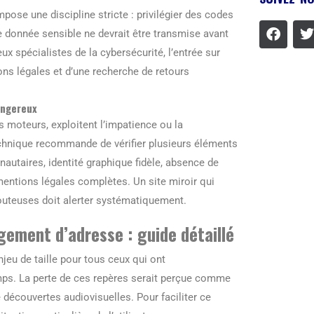
pose une discipline stricte : privilégier des codes
 donnée sensible ne devrait être transmise avant
ux spécialistes de la cybersécurité, l’entrée sur
ons légales et d’une recherche de retours
angereux
ins moteurs, exploitent l’impatience ou la
echnique recommande de vérifier plusieurs éléments
utaires, identité graphique fidèle, absence de
mentions légales complètes. Un site miroir qui
outeuses doit alerter systématiquement.
ngement d’adresse : guide détaillé
jeu de taille pour tous ceux qui ont
emps. La perte de ces repères serait perçue comme
e découvertes audiovisuelles. Pour faciliter ce