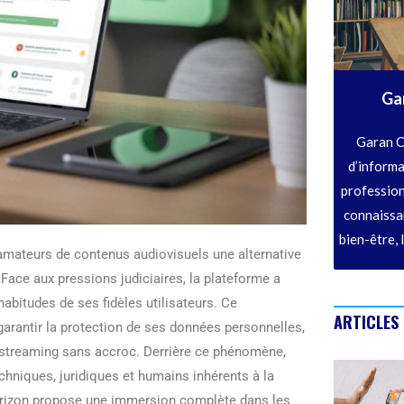
Ga
Garan C
d’informa
profession
connaissan
bien-être, 
 amateurs de contenus audiovisuels une alternative
 Face aux pressions judiciaires, la plateforme a
bitudes de ses fidèles utilisateurs. Ce
ARTICLES
 garantir la protection de ses données personnelles,
de streaming sans accroc. Derrière ce phénomène,
chniques, juridiques et humains inhérents à la
horizon propose une immersion complète dans les