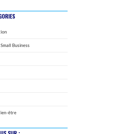
GORIES
tion
 Small Business
ien-être
US SUR :