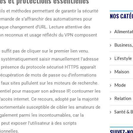
es et protections essentielles
ils et méthodes permettant de garantir la sécurité
NOS CATÉ
 demande de s’affranchir des automatismes pour
chaque changement d’URL. Lecture attentive des
Alimenta
ution reconnus et usage réfléchi du VPN composent
Business,
uffit pas de cliquer sur le premier lien venu.
Lifestyle
aut systématiquement saisir manuellement l’adresse
la présence du protocole sécurisé HTTPS apparaît
Maison
e récupération de mots de passe ou d’informations
 faux sites pullulent sur les moteurs de recherche.
Mode
ssentiel pour masquer son adresse IP, contourner les
Relation
’accès internet. Ce recours, adopté par la majorité
mportementale susceptible de cibler les amateurs de
Santé & B
 également parmi les incontournables, car la
eut exposer l’utilisateur à des scripts
SUIVEZ-NO
ionnelles.