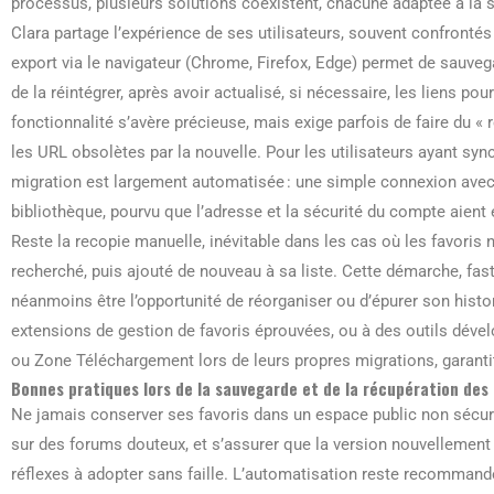
processus, plusieurs solutions coexistent, chacune adaptée à la sit
Clara partage l’expérience de ses utilisateurs, souvent confrontés 
export via le navigateur (Chrome, Firefox, Edge) permet de sauvega
de la réintégrer, après avoir actualisé, si nécessaire, les liens pou
fonctionnalité s’avère précieuse, mais exige parfois de faire du 
les URL obsolètes par la nouvelle. Pour les utilisateurs ayant synch
migration est largement automatisée : une simple connexion avec l
bibliothèque, pourvu que l’adresse et la sécurité du compte aient é
Reste la recopie manuelle, inévitable dans les cas où les favoris n
recherché, puis ajouté de nouveau à sa liste. Cette démarche, fas
néanmoins être l’opportunité de réorganiser ou d’épurer son histor
extensions de gestion de favoris éprouvées, ou à des outils déve
ou Zone Téléchargement lors de leurs propres migrations, garant
Bonnes pratiques lors de la sauvegarde et de la récupération des f
Ne jamais conserver ses favoris dans un espace public non sécurisé
sur des forums douteux, et s’assurer que la version nouvellement
réflexes à adopter sans faille. L’automatisation reste recomman