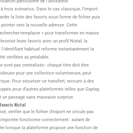
uation particulière de l’utilisateur.
à trois scénarios. Dans le cas classique, l’import-
rder la liste des favoris sous forme de fichier puis
r pointer vers la nouvelle adresse. Cette
« rechercher-remplacer » pour transformer en masse
ronisé leurs favoris avec un profil Niztal, la
’identifiant habituel reforme instantanément la
té vérifiées au préalable.
e sont pas centralisés : chaque titre doit être
tidieuse pour une collection volumineuse, peut
ique. Pour sécuriser ce transfert, recourir à des
loppés pour d’autres plateformes telles que Gaytag
it un passage sans mauvaise surprise.
avoris Niztal
, vérifier que le fichier d’export ne circule pas
 importée fonctionne correctement : autant de
dée lorsque la plateforme propose une fonction de