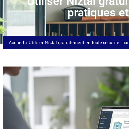
Utiliser Niztal grat
pratiques et
Accueil
»
Utiliser Niztal gratuitement en toute sécurité : b