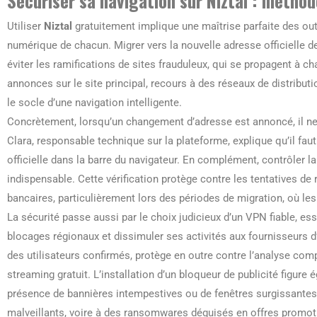
Sécuriser sa navigation sur Niztal : méthod
Utiliser
Niztal
gratuitement implique une maîtrise parfaite des out
numérique de chacun. Migrer vers la nouvelle adresse officielle
éviter les ramifications de sites frauduleux, qui se propagent à 
annonces sur le site principal, recours à des réseaux de distrib
le socle d’une navigation intelligente.
Concrètement, lorsqu’un changement d’adresse est annoncé, il ne s
Clara, responsable technique sur la plateforme, explique qu’il f
officielle dans la barre du navigateur. En complément, contrôler 
indispensable. Cette vérification protège contre les tentatives d
bancaires, particulièrement lors des périodes de migration, où les
La sécurité passe aussi par le choix judicieux d’un VPN fiable, e
blocages régionaux et dissimuler ses activités aux fournisseurs d
des utilisateurs confirmés, protège en outre contre l’analyse co
streaming gratuit. L’installation d’un bloqueur de publicité figure
présence de bannières intempestives ou de fenêtres surgissantes p
malveillants, voire à des ransomwares déguisés en offres promot