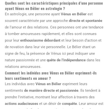
Quelles sont les caractéristiques principales d’une personne
ayant Vénus en Bélier en astrologie ?
En astrologie, une personne ayant
Vénus en Bélier
est
souvent caractérisée par une approche
directe et spontanée
de l’amour et des relations. Ces personnes ont une tendance
à tomber amoureuses rapidement, et elles sont connues
pour leur
enthousiasme débordant
et leur besoin d’action et
de novation dans leur vie personnelle. Le Bélier étant un
signe de feu, la présence de Vénus ici peut indiquer une
nature passionnée et une
quête de l’indépendance
dans les
relations amoureuses.
Comment les individus avec Vénus en Bélier expriment-ils
leurs sentiments en amour ?
Les individus avec
Vénus en Bélier
expriment leurs
sentiments
de manière directe et passionnée
. Ils tendent à
prendre l’initiative, montrant leur affection à travers des
actions audacieuses
et un désir de
conquête
. Leur amour est