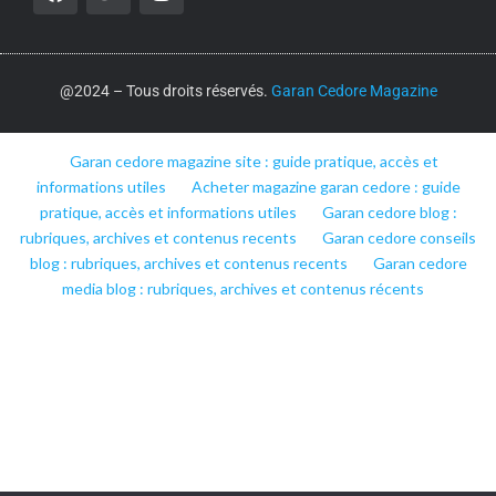
@2024 – Tous droits réservés.
Garan Cedore Magazine
Garan cedore magazine site : guide pratique, accès et
informations utiles
Acheter magazine garan cedore : guide
pratique, accès et informations utiles
Garan cedore blog :
rubriques, archives et contenus recents
Garan cedore conseils
blog : rubriques, archives et contenus recents
Garan cedore
media blog : rubriques, archives et contenus récents