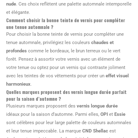
nude
. Ces choix reflètent une palette automnale intemporelle
et élégante.
Comment choisir la bonne teinte de vernis pour compléter
une tenue automnale ?
Pour choisir la bonne teinte de vernis pour compléter une
tenue automnale, privilégiez les couleurs
chaudes et
profondes
comme le bordeaux, le brun terreux ou le vert
forêt. Pensez à assortir votre vernis avec un élément de
votre tenue ou optez pour un vernis qui contraste joliment
avec les teintes de vos vêtements pour créer un
effet visuel
harmonieux
.
Quelles marques proposent des vernis longue durée parfait
pour la saison d’automne ?
Plusieurs marques proposent des
vernis longue durée
idéaux pour la saison d’automne. Parmi elles,
OPI
et
Essie
sont célèbres pour leur large palette de couleurs automnales
et leur tenue impeccable. La marque
CND Shellac
est