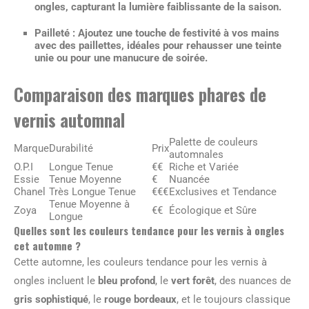
ongles, capturant la lumière faiblissante de la saison.
Pailleté
: Ajoutez une touche de festivité à vos mains
avec des paillettes, idéales pour rehausser une teinte
unie ou pour une manucure de soirée.
Comparaison des marques phares de
vernis automnal
Palette de couleurs
Marque
Durabilité
Prix
automnales
O.P.I
Longue Tenue
€€
Riche et Variée
Essie
Tenue Moyenne
€
Nuancée
Chanel
Très Longue Tenue
€€€
Exclusives et Tendance
Tenue Moyenne à
Zoya
€€
Écologique et Sûre
Longue
Quelles sont les couleurs tendance pour les vernis à ongles
cet automne ?
Cette automne, les couleurs tendance pour les vernis à
ongles incluent le
bleu profond
, le
vert forêt
, des nuances de
gris sophistiqué
, le
rouge bordeaux
, et le toujours classique