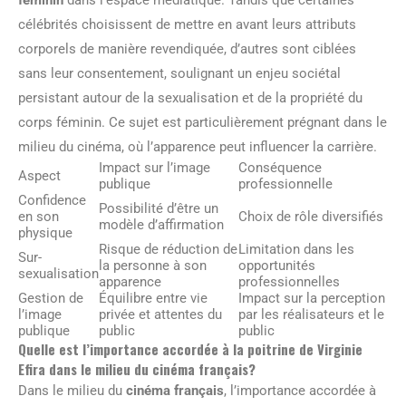
célébrités choisissent de mettre en avant leurs attributs
corporels de manière revendiquée, d’autres sont ciblées
sans leur consentement, soulignant un enjeu sociétal
persistant autour de la sexualisation et de la propriété du
corps féminin. Ce sujet est particulièrement prégnant dans le
milieu du cinéma, où l’apparence peut influencer la carrière.
Impact sur l’image
Conséquence
Aspect
publique
professionnelle
Confidence
Possibilité d’être un
en son
Choix de rôle diversifiés
modèle d’affirmation
physique
Risque de réduction de
Limitation dans les
Sur-
la personne à son
opportunités
sexualisation
apparence
professionnelles
Gestion de
Équilibre entre vie
Impact sur la perception
l’image
privée et attentes du
par les réalisateurs et le
publique
public
public
Quelle est l’importance accordée à la poitrine de Virginie
Efira dans le milieu du cinéma français?
Dans le milieu du
cinéma français
, l’importance accordée à