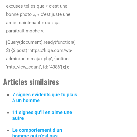
excuses telles que « c’est une
bonne photo », « c’est juste une
amie maintenant » ou « ça
paraîtrait moche ».
jQuery(document).ready(function(
$) {$.post( ‘https://liiqa.com/wp-
admin/admin-ajax.php’, {action:
‘mts_view_count’, id: ‘4386’});});
Articles similaires
7 signes évidents que tu plais
à un homme
11 signes qu’il en aime une
autre
Le comportement d’un
homme qui n’est pas