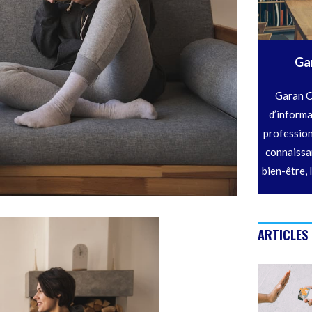
Ga
Garan C
d’informa
profession
connaissan
bien-être, 
ARTICLES