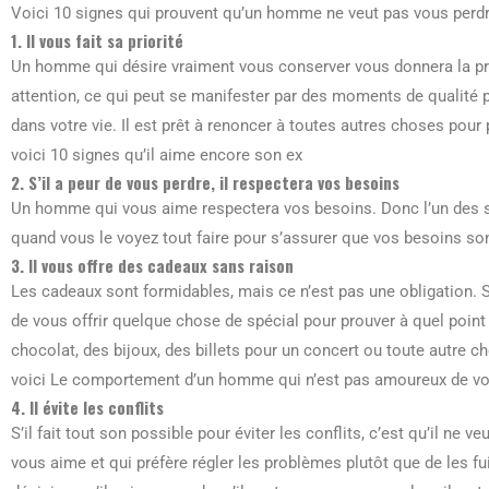
Voici 10 signes qui prouvent qu’un homme ne veut pas vous perdr
1. Il vous fait sa priorité
Un homme qui désire vraiment vous conserver vous donnera la prio
attention, ce qui peut se manifester par des moments de qualit
dans votre vie. Il est prêt à renoncer à toutes autres choses pou
voici 10 signes qu’il aime encore son ex
2. S’il a peur de vous perdre, il respectera vos besoins
Un homme qui vous aime respectera vos besoins. Donc l’un des sig
quand vous le voyez tout faire pour s’assurer que vos besoins son
3. Il vous offre des cadeaux sans raison
Les cadeaux sont formidables, mais ce n’est pas une obligation. 
de vous offrir quelque chose de spécial pour prouver à quel point il
chocolat, des bijoux, des billets pour un concert ou toute autre c
voici Le comportement d’un homme qui n’est pas amoureux de v
4. Il évite les conflits
S’il fait tout son possible pour éviter les conflits, c’est qu’il ne
vous aime et qui préfère régler les problèmes plutôt que de les fuir