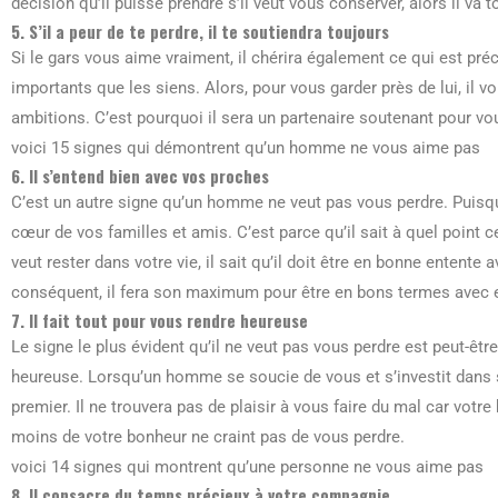
décision qu’il puisse prendre s’il veut vous conserver, alors il va tou
5. S’il a peur de te perdre, il te soutiendra toujours
Si le gars vous aime vraiment, il chérira également ce qui est préc
importants que les siens. Alors, pour vous garder près de lui, il 
ambitions. C’est pourquoi il sera un partenaire soutenant pour vo
voici 15 signes qui démontrent qu’un homme ne vous aime pas
6. Il s’entend bien avec vos proches
C’est un autre signe qu’un homme ne veut pas vous perdre. Puisqu
cœur de vos familles et amis. C’est parce qu’il sait à quel point 
veut rester dans votre vie, il sait qu’il doit être en bonne entente
conséquent, il fera son maximum pour être en bons termes avec 
7. Il fait tout pour vous rendre heureuse
Le signe le plus évident qu’il ne veut pas vous perdre est peut-êtr
heureuse. Lorsqu’un homme se soucie de vous et s’investit dans s
premier. Il ne trouvera pas de plaisir à vous faire du mal car vo
moins de votre bonheur ne craint pas de vous perdre.
voici 14 signes qui montrent qu’une personne ne vous aime pas
8. Il consacre du temps précieux à votre compagnie