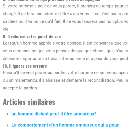
Si votre homme a peur de vous perdre, il prendra du temps pour
chargé, il se fera une priorité d’être avec vous. Il ne s’éclipse
sachiez où il va ou ce qu’il fait. Il ne vous laissera pas non plus
vie.
9. Il valorise votre point de vue
Lorsqu’un homme apprécie votre opinion, il est convaincu que v
vous demande ce que vous pensez de quelque chose, qu’il s’agisse
décision importante au travail, il vous aime et a peur de vous perd
10. Il ignore vos erreurs
Puisqu’il ne veut pas vous perdre, votre homme ne se préoccupera p
ou un malentendu, il s’abaisse et démarre la réconciliation. Peu im
accepte le pardon.
Articles similaires
un homme distant peut-il être amoureux?
Le comportement d’un homme amoureux qui a peur