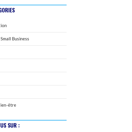
GORIES
tion
 Small Business
ien-être
US SUR :