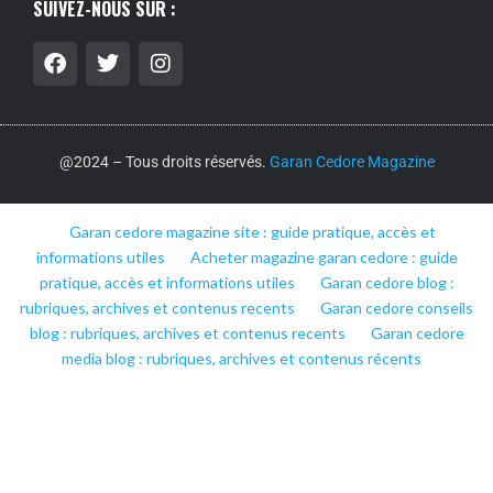
SUIVEZ-NOUS SUR :
@2024 – Tous droits réservés.
Garan Cedore Magazine
Garan cedore magazine site : guide pratique, accès et
informations utiles
Acheter magazine garan cedore : guide
pratique, accès et informations utiles
Garan cedore blog :
rubriques, archives et contenus recents
Garan cedore conseils
blog : rubriques, archives et contenus recents
Garan cedore
media blog : rubriques, archives et contenus récents