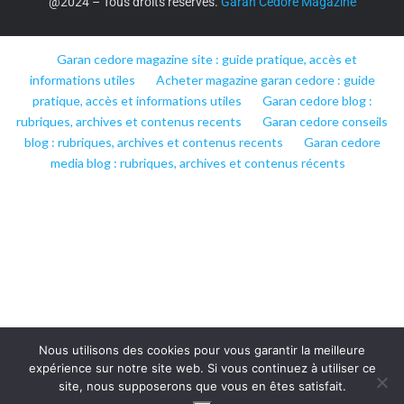
@2024 – Tous droits réservés.
Garan Cedore Magazine
Garan cedore magazine site : guide pratique, accès et
informations utiles
Acheter magazine garan cedore : guide
pratique, accès et informations utiles
Garan cedore blog :
rubriques, archives et contenus recents
Garan cedore conseils
blog : rubriques, archives et contenus recents
Garan cedore
media blog : rubriques, archives et contenus récents
Nous utilisons des cookies pour vous garantir la meilleure
expérience sur notre site web. Si vous continuez à utiliser ce
site, nous supposerons que vous en êtes satisfait.