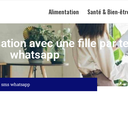
Alimentation
Santé & Bien-êtr
tion avec une fille par t
whatsapp
o : sms whatsapp