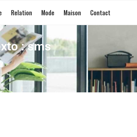
e
Relation
Mode
Maison
Contact
exto : sms