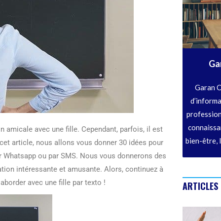
Ga
Garan C
d’informa
profession
connaissan
amicale avec une fille. Cependant, parfois, il est
bien-être, 
 cet article, nous allons vous donner 30 idées pour
t sur Whatsapp ou par SMS. Nous vous donnerons des
ation intéressante et amusante. Alors, continuez à
aborder avec une fille par texto !
ARTICLES