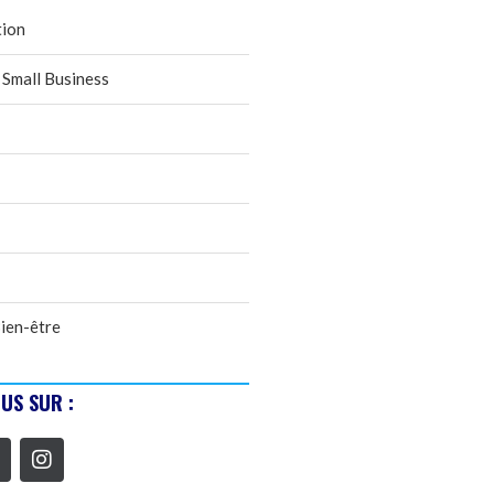
tion
 Small Business
ien-être
US SUR :