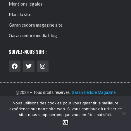
Mentions légales
Plan du site
Garan cedore magazine site
Garan cedore media blog
SUIVEZ-NOUS SUR :
@2024 – Tous droits réservés.
Garan Cedore Magazine
Nous utilisons des cookies pour vous garantir la meilleure
expérience sur notre site web. Si vous continuez à utiliser ce
Garan cedore magazine site : guide pratique, accès et
site, nous supposerons que vous en êtes satisfait.
informations utiles
Acheter magazine garan cedore : guide
Ok
pratique, accès et informations utiles
Garan cedore blog :