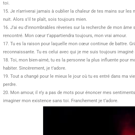
toi.
15. Je n’arriverai jamais à oublier la chaleur de tes mains sur les
nuit. Alors s’il te plaît, sois toujours mien.
16. J’ai eu d’innombrables rêveries sur la recherche de mon âme sœ
rencontré. Mon cœur t’appartiendra toujours, mon vrai amour.
17. Tu es la raison pour laquelle mon cœur continue de battre. Grâc
reconnaissante. Tu es celui avec qui je me suis toujours imaginé e
18. Toi, mon bien-aimé, tu es la personne la plus influente pour 
habiter. Sincèrement, je t’adore.
19. Tout a changé pour le mieux le jour où tu es entré dans ma vie.
perdre.
20. Mon amour, il n’y a pas de mots pour énoncer mes sentiments
imaginer mon existence sans toi. Franchement je t’adore.