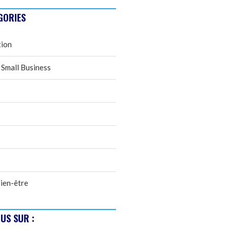
GORIES
tion
 Small Business
ien-être
US SUR :