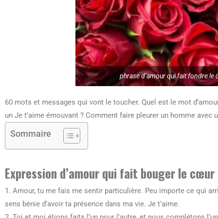
phrase d’amour qui fait fondre l
60 mots et messages qui vont le toucher. Quel est le mot d’am
un Je t’aime émouvant ? Comment faire pleurer un homme avec 
Sommaire
Expression d’amour qui fait bouger le cœu
1. Amour, tu me fais me sentir particulière. Peu importe ce qui a
sens bénie d’avoir ta présence dans ma vie. Je t’aime.
2. Toi et moi étions faits l’un pour l’autre, et nous complétons l’u