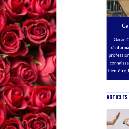
Ga
Garan C
d’informa
profession
connaissan
bien-être, 
ARTICLES