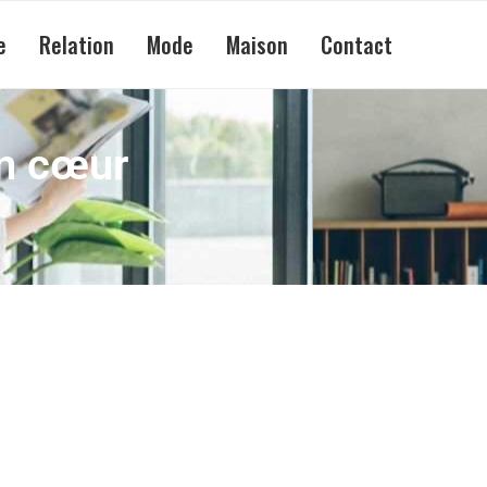
e
Relation
Mode
Maison
Contact
on cœur