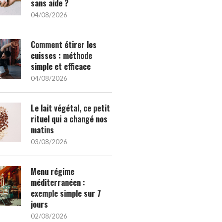
sans aide ?
S ONGLES DE MARIAGE
QUAND L’OUTDOOR RENCONTRE LE
2026
STYLE : LES PIÈCES...
04/08/2026
1/05/2026
24/07/2026
Comment étirer les
cuisses : méthode
simple et efficace
04/08/2026
Le lait végétal, ce petit
rituel qui a changé nos
matins
03/08/2026
Menu régime
méditerranéen :
exemple simple sur 7
jours
02/08/2026