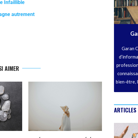
 Infaillible
tagne autrement
Ga
Garan C
d’informa
profession
I AIMER
connaissan
bien-être, 
ARTICLES