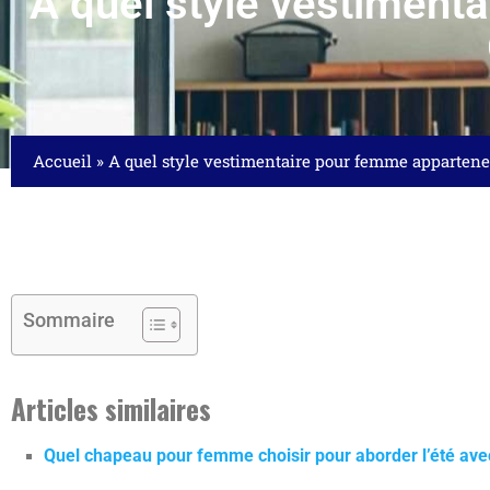
A quel style vestiment
Accueil
»
A quel style vestimentaire pour femme appartene
Sommaire
Articles similaires
Quel chapeau pour femme choisir pour aborder l’été avec