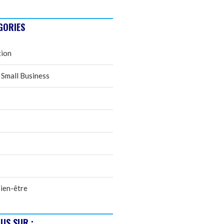
GORIES
tion
 Small Business
ien-être
US SUR :