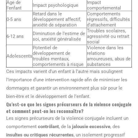
Âge de
Impact
Impact psychologique
l’enfant
comportemental
Retard dans le
Comportements
0-5 ans
développement affectif,
régressifs, difficultés
anxiété de séparation
d’attachement
Troubles scolaires,
Diminution de l’estime de
6-12 ans
agressivité ou retrait
soi, anxiété généralisée
social
Potentiel de
Violence dans les
développement de
relations
Adolescents
troubles mentaux,
amoureuses, abus de
comportements à risque
substances
Ces impacts varient d’un enfant à l’autre mais soulignent
l’importance d’une intervention rapide afin de minimiser les
dommages et garantir un environnement plus sûr pour le
bien-être et le développement de l’enfant.
Qu’est-ce que les signes précurseurs de la violence conjugale
et comment peut-on les reconnaître?
Les signes précurseurs de la violence conjugale incluent un
comportement
contrôlant
, de la
jalousie excessive
, des
insultes ou critiques récurrentes
, un isolement progressif