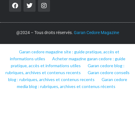
@2024 – Tous droits réservés.
Garan Cedore Magazine
Garan cedore magazine site : guide pratique, accès et
informations utiles
Acheter magazine garan cedore : guide
pratique, accès et informations utiles
Garan cedore blog :
rubriques, archives et contenus recents
Garan cedore conseils
blog : rubriques, archives et contenus recents
Garan cedore
media blog : rubriques, archives et contenus récents