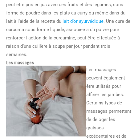
peut être pris en jus avec des fruits et des légumes, sous
forme de poudre dans les plats au curry ou même dans du
lait à l’aide de la recette du
lait d’or ayurvédique
. Une cure de
curcuma sous forme liquide, associée à du poivre pour
renforcer l’action de la curcumine, peut être effectuée à
raison d’une cuillère à soupe par jour pendant trois
semaines.
Les massages
Les massages
peuvent également
être utilisés pour
affiner les jambes.
Certains types de
massages permettent
de déloger les
graisses
excédentaires et de