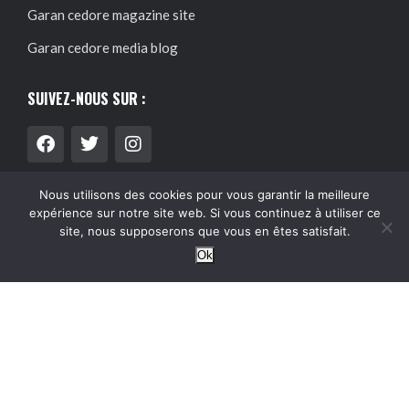
Garan cedore magazine site
Garan cedore media blog
SUIVEZ-NOUS SUR :
Nous utilisons des cookies pour vous garantir la meilleure
expérience sur notre site web. Si vous continuez à utiliser ce
@2024 – Tous droits réservés.
Garan Cedore Magazine
site, nous supposerons que vous en êtes satisfait.
Ok
Garan cedore magazine site : guide pratique, accès et
informations utiles
Acheter magazine garan cedore : guide
pratique, accès et informations utiles
Garan cedore blog :
rubriques, archives et contenus recents
Garan cedore conseils
blog : rubriques, archives et contenus recents
Garan cedore
media blog : rubriques, archives et contenus récents