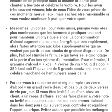
ensuite on se précipite sous la douche brûlante pour
chanter à tue-tête et célébrer la victoire. Pour les avoir
très souvent vécues, loin de nous l’idée de vous priver de
ces moments merveilleux, mais sachez être raisonnable si
vous voulez continuer à pratiquer votre sport.
Mesdames, un conseil pour vous aussi, puisque vous êtes
plus nombreuses que les hommes à pratiquer un sport
pour maintenir un physique élancé. La consommation
d’alcool augmente la balance énergétique très rapidement,
alors faites attention aux kilos supplémentaires qui ne
veulent pas partir et aux stocks de graisse disgracieux. De
plus, l’alcool stimule la faim, ce qui favorise le grignotage
et la perte d’un bon rythme d’alimentation. Pour mémoire, 1
gramme d’alcool = 7 kcal, 4 verres de vin = 50 g d’alcool =
350 kcal soit l’équivalent de 5 grands sandwichs chez un
célèbre marchand de hamburgers américains !
Forcez-vous à respecter cette règle simple : un verre
d’alcool = un grand verre d’eau ; et pas plus de deux verres
de vin par jour. Si vous êtes invité à un dîner, chez un
client, à un repas d’affaire, sachez faire plaisir à votre hôte
ou invité mais sachez aussi ne pas consommer d’alcool
dans les deux jours qui suivent pour contrôler et équilibrer
l’apport calorique. Evitez autant que possible les mélanges