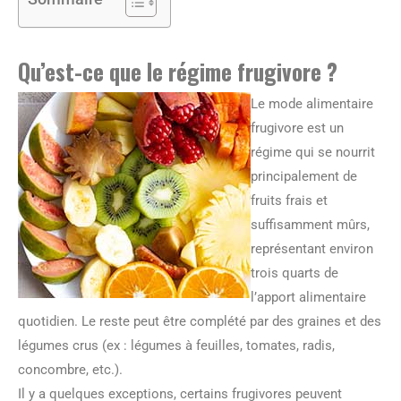
Qu’est-ce que le régime frugivore ?
Le mode alimentaire
frugivore est un
régime qui se nourrit
principalement de
fruits frais et
suffisamment mûrs,
représentant environ
trois quarts de
l’apport alimentaire
quotidien. Le reste peut être complété par des graines et des
légumes crus (ex : légumes à feuilles, tomates, radis,
concombre, etc.).
Il y a quelques exceptions, certains frugivores peuvent