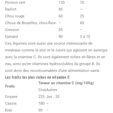
Poivron vert
120
70
Raifort
85
–
Chou rouge
60
25
Choux de Bruxelles, chou-fleur
–
60
Cresson
55
–
Epinard
40
3 à 10
Ces légumes sont aussi une source intéressante de
minéraux comme le zinc et le cuivre qui agissent en synergie
avec la vitamine C. Ils sont également riches en fibres et en
eau, ainsi qu’en vitamines hydrosolubles du groupe B. Ils
sont donc des incontournables d’une alimentation saine.
Les fruits les plus riches en vitamine C
Teneur en vitamine C (mg/100g)
Fruits
Crus
Autres
Goyave
225
Jus : 35
Cassis
180
–
Kiwi
90
–