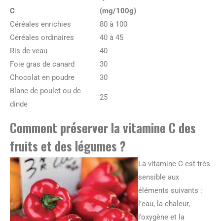
C
(mg/100g)
Céréales enrichies
80 à 100
Céréales ordinaires
40 à 45
Ris de veau
40
Foie gras de canard
30
Chocolat en poudre
30
Blanc de poulet ou de
25
dinde
Comment préserver la vitamine C des
fruits et des légumes ?
La vitamine C est très
sensible aux
éléments suivants :
l’eau, la chaleur,
l’oxygène et la