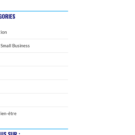
GORIES
tion
 Small Business
ien-être
US SUR :