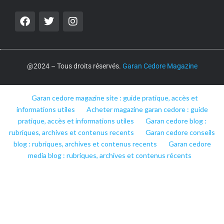
@2024 – Tous droits réservés.
Garan Cedore Magazine
Garan cedore magazine site : guide pratique, accès et
informations utiles
Acheter magazine garan cedore : guide
pratique, accès et informations utiles
Garan cedore blog :
rubriques, archives et contenus recents
Garan cedore conseils
blog : rubriques, archives et contenus recents
Garan cedore
media blog : rubriques, archives et contenus récents